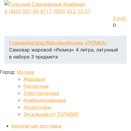
8 (800)
551-36-87
+7 (950)
922-13-51
0 руб.
0
Фиксируем цены и доставка бесплатно до 15 августа
Главная
Каталог
Жаровые
Форма «РЮМКА»
Самовар жаровой «Рюмка» 4 литра, латунный
в наборе 3 предмета
Город:
Москва
Жаровые
Расписные
Электрические
Комбинированные
Аксессуары
Эксклюзив от ТУЛАВАР
Бесплатная доставка