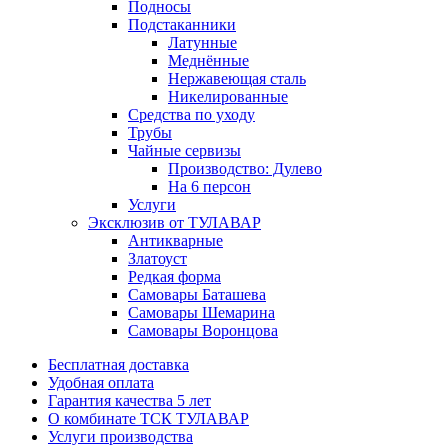
Подносы
Подстаканники
Латунные
Меднённые
Нержавеющая сталь
Никелированные
Средства по уходу
Трубы
Чайные сервизы
Производство: Дулево
На 6 персон
Услуги
Эксклюзив от ТУЛАВАР
Антикварные
Златоуст
Редкая форма
Самовары Баташева
Самовары Шемарина
Самовары Воронцова
Бесплатная доставка
Удобная оплата
Гарантия качества 5 лет
О комбинате ТСК ТУЛАВАР
Услуги производства