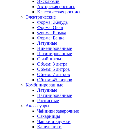
Эксклюзив
Авторская роспись
Классическая роспись
Электрические
Форма: Жёлудь
Форма: Овал
Форма: Рюмка
Форма: Банка
Латунные
Никелированные
Патинированные
С чайником
Объем: 3 литра
Объем: 5 литров
Объем: 7 литров
Объем: 45 литров
Комбинированные
Латунные
Патинированные
Расписные
Аксессуары
Чайники заварочные
Сахарницы
Чашки и кружки
Капельники