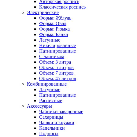
Авторская роспись
Классическая роспись
Электрические
Форма: Жёлудь
Форма: Овал
Форма: Рюмка
Форма: Банка
Латунные
Никелированные
Патинированные
С чайником
Объем: 3 литра
Объем: 5 литров
Объем: 7 литров
Объем: 45 литров
Комбинированные
Латунные
Патинированные
Расписные
Аксессуары
Чайники заварочные
Сахарницы
Чашки и кружки
Капельники
Подносы