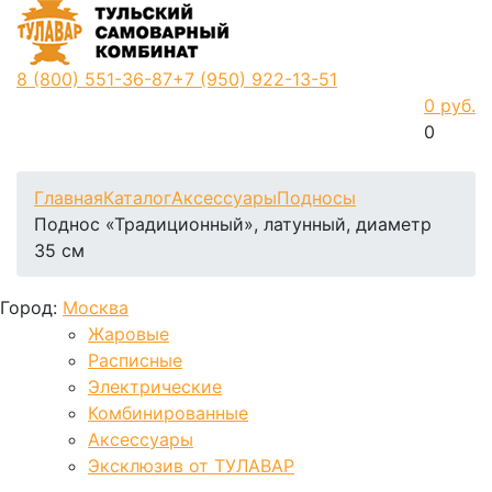
8 (800)
551-36-87
+7 (950)
922-13-51
0 руб.
0
Фиксируем цены и доставка бесплатно до 15 августа
Главная
Каталог
Аксессуары
Подносы
Поднос «Традиционный», латунный, диаметр
35 см
Город:
Москва
Жаровые
Расписные
Электрические
Комбинированные
Аксессуары
Эксклюзив от ТУЛАВАР