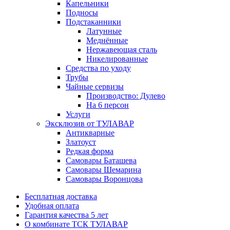
Капельники
Подносы
Подстаканники
Латунные
Меднённые
Нержавеющая сталь
Никелированные
Средства по уходу
Трубы
Чайные сервизы
Производство: Дулево
На 6 персон
Услуги
Эксклюзив от ТУЛАВАР
Антикварные
Златоуст
Редкая форма
Самовары Баташева
Самовары Шемарина
Самовары Воронцова
Бесплатная доставка
Удобная оплата
Гарантия качества 5 лет
О комбинате ТСК ТУЛАВАР