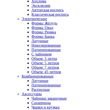
Хохлома
Эксклюзив
Авторская роспись
Классическая роспись
Электрические
Форма: Жёлудь
Форма: Овал
Форма: Рюмка
Форма: Банка
Латунные
Никелированные
Патинированные
С чайником
Объем: 3 литра
Объем: 5 литров
Объем: 7 литров
Объем: 45 литров
Комбинированные
Латунные
Патинированные
Расписные
Аксессуары
Чайники заварочные
Сахарницы
Чашки и кружки