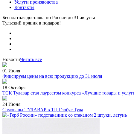
Услуги производства
Контакты
Бесплатная доставка по России
до 31 августа
Тульский пряник
в подарок!
Новости
Читать все
01 Июля
Фиксируем цены на всю продукцию до 31 июля
18 Октября
ТСК Тулавар стал лауреатом конкурса «Лучшие товары и услуг
24 Июня
Самовары ТУЛАВАР в ТЦ Глобус Тула