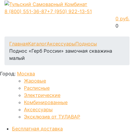
8 (800)
551-36-87
+7 (950)
922-13-51
0 руб.
0
Фиксируем цены и доставка бесплатно до 15 августа
Главная
Каталог
Аксессуары
Подносы
Поднос «Герб России» замочная скважина
малый
Город:
Москва
Жаровые
Расписные
Электрические
Комбинированные
Аксессуары
Эксклюзив от ТУЛАВАР
Бесплатная доставка