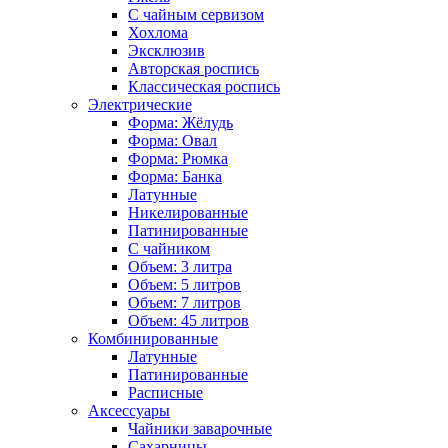
С чайным сервизом
Хохлома
Эксклюзив
Авторская роспись
Классическая роспись
Электрические
Форма: Жёлудь
Форма: Овал
Форма: Рюмка
Форма: Банка
Латунные
Никелированные
Патинированные
С чайником
Объем: 3 литра
Объем: 5 литров
Объем: 7 литров
Объем: 45 литров
Комбинированные
Латунные
Патинированные
Расписные
Аксессуары
Чайники заварочные
Сахарницы