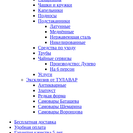
Чашки и кружки
Капельники
Подносы
Подстаканники
Латунные
Меднённые
Нержавеющая сталь
Никелированные
Средства по уходу
Трубы
Чайные сервизы
Производство: Дулево
На 6 персон
Услуги
Эксклюзив от ТУЛАВАР
Антикварные
Златоуст
Редкая форма
Самовары Баташева
Самовары Шемарина
Самовары Воронцова
Бесплатная доставка
Удобная оплата
Гарантия качества 5 лет