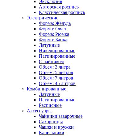
Эксклюзив
Авторская роспись
Классическая роспись
Электрические
Форма: Жёлудь
Форма: Овал
Форма: Рюмка
Форма: Банка
Латунные
Никелированные
Патинированные
С чайником
Объем: 3 литра
Объем: 5 литров
Объем: 7 литров
Объем: 45 литров
Комбинированные
Латунные
Патинированные
Расписные
Аксессуары
Чайники заварочные
Сахарницы
Чашки и кружки
Капельники