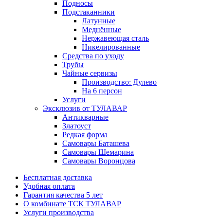
Подносы
Подстаканники
Латунные
Меднённые
Нержавеющая сталь
Никелированные
Средства по уходу
Трубы
Чайные сервизы
Производство: Дулево
На 6 персон
Услуги
Эксклюзив от ТУЛАВАР
Антикварные
Златоуст
Редкая форма
Самовары Баташева
Самовары Шемарина
Самовары Воронцова
Бесплатная доставка
Удобная оплата
Гарантия качества 5 лет
О комбинате ТСК ТУЛАВАР
Услуги производства