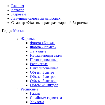
Главная
Каталог
Жаровые
Латунные самовары на дровах
Самовар «Указ императора» жаровой 5л рюмка
Город:
Москва
Жаровые
Форма «Банка»
Форма «Рюмка»
Латунные
Нержавеющая сталь
Патинированные
Расписные
Никелированные
Объем: 3 литра
Объем: 5 литров
Объем: 7 литров
Объем: 45 литров
Расписные
Гжель
С чайным сервизом
Хохлома