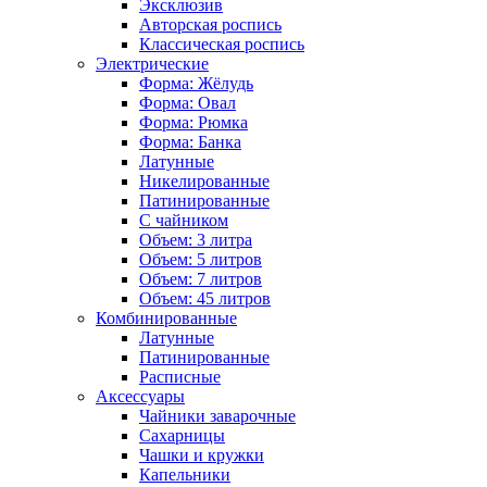
Эксклюзив
Авторская роспись
Классическая роспись
Электрические
Форма: Жёлудь
Форма: Овал
Форма: Рюмка
Форма: Банка
Латунные
Никелированные
Патинированные
С чайником
Объем: 3 литра
Объем: 5 литров
Объем: 7 литров
Объем: 45 литров
Комбинированные
Латунные
Патинированные
Расписные
Аксессуары
Чайники заварочные
Сахарницы
Чашки и кружки
Капельники