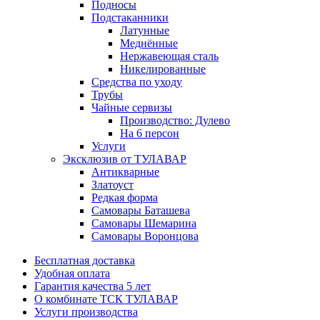
Подносы
Подстаканники
Латунные
Меднённые
Нержавеющая сталь
Никелированные
Средства по уходу
Трубы
Чайные сервизы
Производство: Дулево
На 6 персон
Услуги
Эксклюзив от ТУЛАВАР
Антикварные
Златоуст
Редкая форма
Самовары Баташева
Самовары Шемарина
Самовары Воронцова
Бесплатная доставка
Удобная оплата
Гарантия качества 5 лет
О комбинате ТСК ТУЛАВАР
Услуги производства