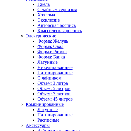
Гжель
С чайным сервизом
Хохлома
Эксклюзив
Авторская роспись
Классическая роспись
Электрические
Форма: Жёлудь
Форма: Овал
Форма: Рюмка
Форма: Банка
Латунные
Никелированные
Патинированные
С чайником
Объем: 3 литра
Объем: 5 литров
Объем: 7 литров
Объем: 45 литров
Комбинированные
Латунные
Патинированные
Расписные
Аксессуары
Чайники заварочные