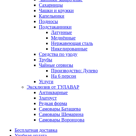
Сахарницы
Чашки и кружки
Капельники
Подносы
Подстаканники
Латунные
Меднённые
Нержавеющая сталь
Никелированные
Средства по уходу
Трубы
Чайные сервизы
Производство: Дулево
На 6 персон
Услуги
Эксклюзив от ТУЛАВАР
Антикварные
Златоуст
Редкая форма
Самовары Баташева
Самовары Шемарина
Самовары Воронцова
Бесплатная доставка
Удобная оплата