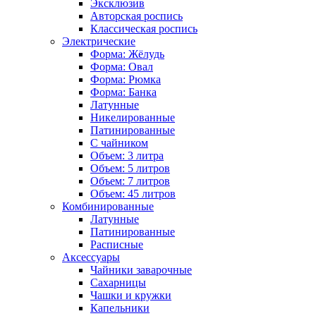
Эксклюзив
Авторская роспись
Классическая роспись
Электрические
Форма: Жёлудь
Форма: Овал
Форма: Рюмка
Форма: Банка
Латунные
Никелированные
Патинированные
С чайником
Объем: 3 литра
Объем: 5 литров
Объем: 7 литров
Объем: 45 литров
Комбинированные
Латунные
Патинированные
Расписные
Аксессуары
Чайники заварочные
Сахарницы
Чашки и кружки
Капельники