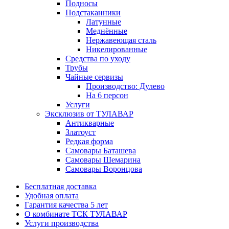
Подносы
Подстаканники
Латунные
Меднённые
Нержавеющая сталь
Никелированные
Средства по уходу
Трубы
Чайные сервизы
Производство: Дулево
На 6 персон
Услуги
Эксклюзив от ТУЛАВАР
Антикварные
Златоуст
Редкая форма
Самовары Баташева
Самовары Шемарина
Самовары Воронцова
Бесплатная доставка
Удобная оплата
Гарантия качества 5 лет
О комбинате ТСК ТУЛАВАР
Услуги производства