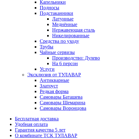
Капельники
Подносы
Подстаканники
Латунные
Меднённые
Нержавеющая сталь
Никелированные
Средства по уходу
Трубы
Чайные сервизы
Производство: Дулево
На 6 персон
Услуги
Эксклюзив от ТУЛАВАР
Антикварные
Златоуст
Редкая форма
Самовары Баташева
Самовары Шемарина
Самовары Воронцова
Бесплатная доставка
Удобная оплата
Гарантия качества 5 лет
О комбинате ТСК ТУЛАВАР