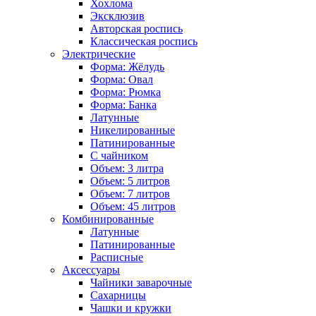
Хохлома
Эксклюзив
Авторская роспись
Классическая роспись
Электрические
Форма: Жёлудь
Форма: Овал
Форма: Рюмка
Форма: Банка
Латунные
Никелированные
Патинированные
С чайником
Объем: 3 литра
Объем: 5 литров
Объем: 7 литров
Объем: 45 литров
Комбинированные
Латунные
Патинированные
Расписные
Аксессуары
Чайники заварочные
Сахарницы
Чашки и кружки