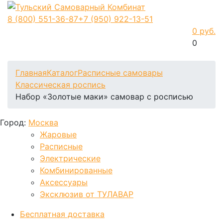
8 (800)
551-36-87
+7 (950)
922-13-51
0 руб.
0
Фиксируем цены и доставка бесплатно до 15 августа
Главная
Каталог
Расписные самовары
Классическая роспись
Набор «Золотые маки» самовар с росписью
Город:
Москва
Жаровые
Расписные
Электрические
Комбинированные
Аксессуары
Эксклюзив от ТУЛАВАР
Бесплатная доставка